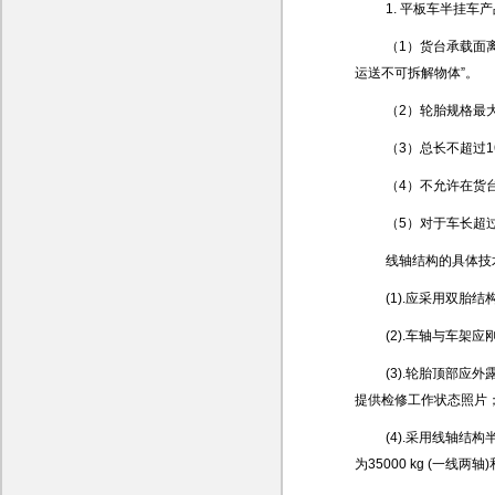
1. 平板车半挂车
（1）货台承载面离
运送不可拆解物体
”
。
（2）轮胎规格最大
（3）总长不超过1
（4）不允许在货
（5）对于车长超
线轴结构的具体技
(1).应采用双胎结
(2).车轴与车架
(3).轮胎顶部
提供检修工作状态照片
(4).采用线轴结构
为35000 kg (一线两