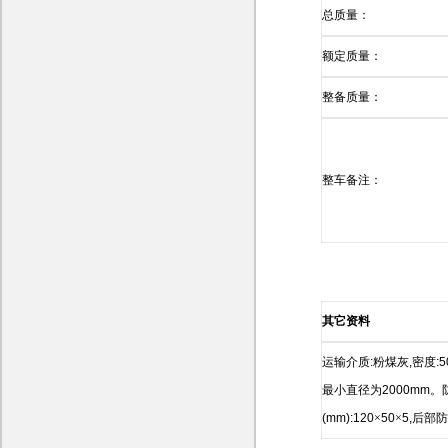
总质量：
额定质量：
整备质量：
整车备注：
其它资料
运输介质
:
粉煤灰
,
密度
:
最小直径为
2000mm
。
(mm):120
×
50
×
5,
后部