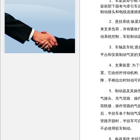
1、车架及牵引销
架前部下面有与牵引车
制动接头和电线连接插
2、悬挂系统:纵
来支承负荷，并有吸收
动系统控制，车轮制动
3、车轴及车轮:
平台和安装制动气室的
4、支乘装置: 
置。它由丝杆传动机构
降，手柄拉出时转动可
5、制动器及其操
气接头、充气管路、操
筒联接，操作管路的气
后，半挂车各个制动气
管路开脱时，半挂车可
不必使用驻车制动。
6、电器系统:半