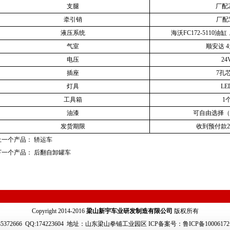
支腿
厂配2
牵引销
厂配5
液压系统
海沃FC172-5110
气室
顺安达 
电压
24
插座
7孔
灯具
LE
工具箱
1
油漆
可自由选择（
发货期限
收到预付款2
上一个产品：
轿运车
下一个产品：
后翻自卸罐车
Copyright 2014-2016
梁山新宇车业研发制造有限公司
版权所有
5372666
QQ:174223604 地址：山东梁山拳铺工业园区 ICP备案号：鲁ICP备1000617