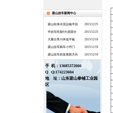
梁山挂车新闻中心
梁山轻体水泥运输半挂.
2015/12/25
半挂车吃胎9大原因分.
2015/12/25
大量出售16米低平板.
2015/12/19
梁山挂车购车小窍门.
2015/12/19
梁山挂车的发展新方向.
2015/12/19
搭跨境电商班车 阿里.
2015/12/17
手 机：13685372666
挂车车船税怎么交？相.
2015/12/17
Q Q:174223604
挂车的发展新趋势.
2013/3/17
地 址：山东梁山拳铺工业园
梁山挂车中的低平挂车.
2013/3/1
区
梁山挂车.
2013/2/23