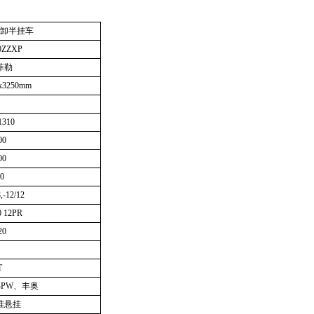
卸半挂车
0ZZXP
菲勒
x3250mm
1310
00
00
0
8,-12/12
0 12PR
20
T
PW、丰奥
准悬挂