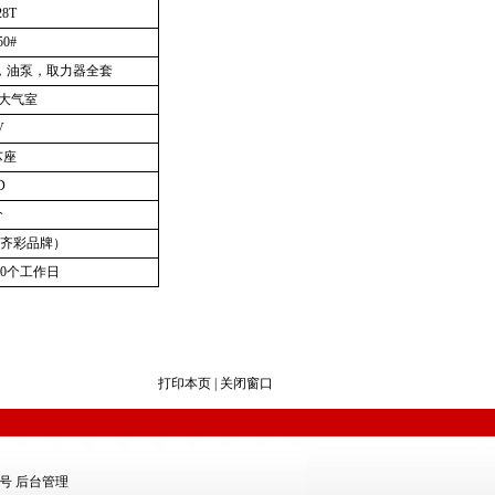
8T
0#
油缸，油泵，取力器全套
4大气室
V
芯座
D
个
齐彩品牌）
0个工作日
打印本页
|
关闭窗口
2号
后台管理