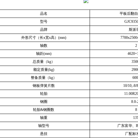
品名
平板后翻自
型号
GJC935
品牌
斯派
外形尺寸（长x宽x高）(mm)
7700x2500
轴数
2
轴距(mm)
4620+
总质量（kg）
350
额定质量(kg)
290
整备质量（kg）
600
钢板弹簧片数
10/10,-8/
轮胎
11.00R2
钢圈
8.0-
轮胎&钢圈数
8
轴重
13
轴型号
广东富华、B
悬挂
厂配标