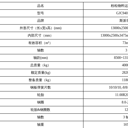
品名
粉粒物料运
型号
GJC94
品牌
斯派
外形尺寸（长x宽x高）(mm)
13000x250
内部尺寸（mm）
13000x2500x3
有效容积（m³）
73m
轴数
3
轴距(mm)
8500+131
总质量（kg）
400
额定质量(kg)
282
整备质量（kg）
118
钢板弹簧片数
10/10/10,-8/8
轮胎
11.00R2
钢圈
8.0-
轮胎&钢圈数
12
轴数
3 
轴重
16