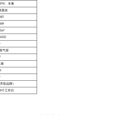
PW、丰奥
准悬挂
8T
0#
2m³
102
个
6双气室
V
芯座
D
个
齐彩品牌）
0个工作日