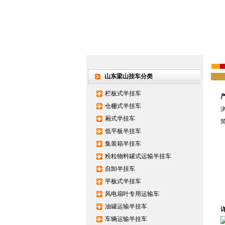
山东梁山挂车分类
栏板式半挂车
仓栅式半挂车
厢式半挂车
低平板半挂车
集装箱半挂车
粉粒物料罐式运输半挂车
自卸半挂车
梁山轻体水泥运输半挂.
2015/12/25
平板式半挂车
风电扇叶专用运输车
半挂车吃胎9大原因分.
2015/12/25
油罐运输半挂车
大量出售16米低平板.
2015/12/19
车辆运输半挂车