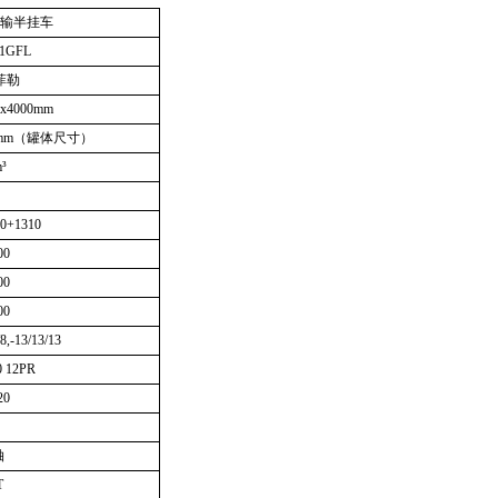
输半挂车
01GFL
菲勒
0x4000mm
475mm（罐体尺寸）
³
0+1310
00
00
00
/8,-13/13/13
0 12PR
20
轴
T